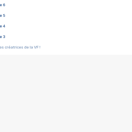
e 6
e 5
e 4
e 3
s créatrices de la VF !
e 2
e 1
e Mektoub My Love arrive enfin ! Rencontre avec Shaïn Boumedine et Sal
i : après Toni en famille
elle réalise le bouleversant Dites lui que je l'aime
ais ! Rencontre autour de Vie privée de Rebecca Zlotowski
 de Marguerite, Grave... Rencontre avec Ella Rumpf